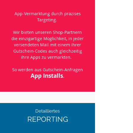
App-Vermarktung durch präzises
Targeting.
Wir bieten unseren Shop-Partnern
die einzigartige Möglichkeit, in jeder
versendeten Mail mit einem Ihrer
Gutschein-Codes auch gleichzeitig
ihre Apps zu vermarkten.
So werden aus Gutschein-Anfragen
App Installs
.
Detailliertes
REPORTING