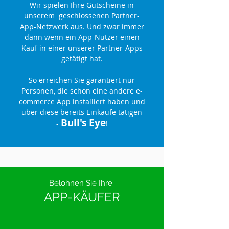
Wir spielen Ihre Gutscheine in
unserem geschlossenen Partner-
App-Netzwerk aus.
Und zwar immer
dann wenn ein App-Nutzer einen
Kauf in einer unserer Partner-Apps
getätigt hat.
So erreichen Sie garantiert nur
Personen, die schon eine andere e-
commerce App installiert haben und
über diese bereits Einkäufe tätigen
Bull's Eye
-
!
Belohnen Sie Ihre
APP-KÄUFER