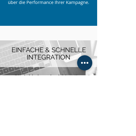
über die Performance Ihrer Kampagne.
EINFACHE & SCHNELLE
INTEGRATION
Die Anbindung der Addcentive
Plattform an Ihre App ist in wenigen
Schritten erledigt.
Nach der kostenlosen Anmeldung
laden sie einfach die bereitgestellten
Bibliotheken für Android und/oder iOS
herunter.